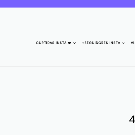
Pular
para
o
conteúdo
CURTIDAS INSTA ❤️
+SEGUIDORES INSTA
V
4